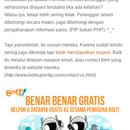
seharusnya dilayani terutama jika ada keluhan?
Walau iya, tetapi lebih sering tidak. Pelanggan selain
dibohongi secara materi, juga dibohongi dengan
pengaharapan informasi palsu. (PIP bukan PHP). ^_^
Tapi yasudahlah, itu urusan mereka. Karena sudah terlalu
sering juga dikontak tapi
tidak mendapatkan respon
. Baik
itu melalui telepon maupun email, atau contact form yang
tersedia di website mereka
(http://www.boltsuper4g.com/contact-us.html)