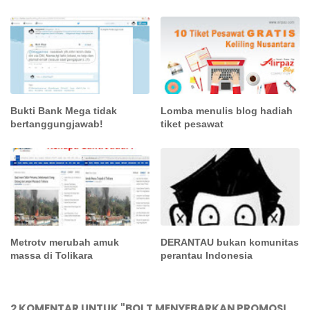
Bukti Bank Mega tidak
Lomba menulis blog hadiah
bertanggungjawab!
tiket pesawat
Metrotv merubah amuk
DERANTAU bukan komunitas
massa di Tolikara
perantau Indonesia
2 KOMENTAR UNTUK "BOLT MENYEBARKAN PROMOSI