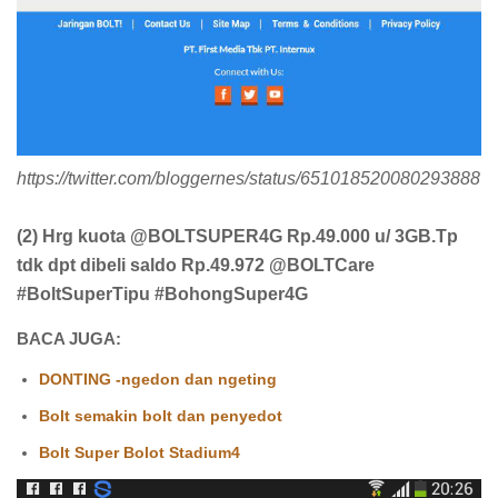
https://twitter.com/bloggernes/status/651018520080293888
(2) Hrg kuota @BOLTSUPER4G Rp.49.000 u/ 3GB.Tp
tdk dpt dibeli saldo Rp.49.972 @BOLTCare
#BoltSuperTipu #BohongSuper4G
BACA JUGA:
DONTING -ngedon dan ngeting
Bolt semakin bolt dan penyedot
Bolt Super Bolot Stadium4