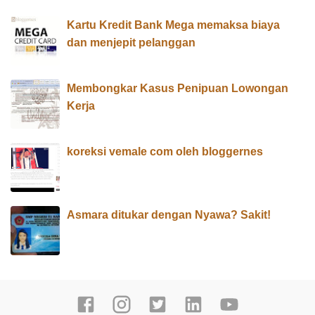
Kartu Kredit Bank Mega memaksa biaya
dan menjepit pelanggan
Membongkar Kasus Penipuan Lowongan
Kerja
koreksi vemale com oleh bloggernes
Asmara ditukar dengan Nyawa? Sakit!