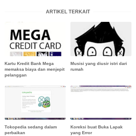
ARTIKEL TERKAIT
Kartu Kredit Bank Mega
Musisi yang diusir istri dari
memaksa biaya dan menjepit
rumah
pelanggan
Tokopedia sedang dalam
Koreksi buat Buka Lapak
perbaikan
yang Error