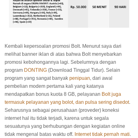
Kembali kepersoalan promosi Bolt. Menurut saya dari
melihat banner iklan di atas bahwa Bolt menyebarkan
promosi kebohongannya lagi. Sebelumnya dengan
program
DONTING
(Download Tinggal Tidur). Selain
program yang sangat banyak
penipuan
, dari awal
pembelian modem pertama kali yang katanya
mendapatkan bonus kuota 8 GB, pelayanan
Bolt juga
termasuk pelayanan yang bolot, dan pulsa sering disedot
.
Seharusnya sebagai perusahaan (proveder) koneksi
internet hal itu tidak terjadi, karena untuk segala
sesuatunya yang berhubungan dengan kegiatan online
tidak mengenal batas waktu off.
Internet tidak pernah mati
.