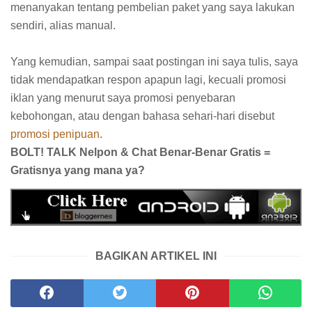
menanyakan tentang pembelian paket yang saya lakukan
sendiri, alias manual.
Yang kemudian, sampai saat postingan ini saya tulis, saya
tidak mendapatkan respon apapun lagi, kecuali promosi
iklan yang menurut saya promosi penyebaran
kebohongan, atau dengan bahasa sehari-hari disebut
promosi penipuan
.
BOLT! TALK Nelpon & Chat Benar-Benar Gratis =
Gratisnya yang mana ya?
BAGIKAN ARTIKEL INI