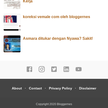
Kerja
koreksi vemale com oleh bloggernes
Asmara ditukar dengan Nyawa? Sakit!
About
Contact
Privacy Policy
Disclaimer
Copyright 2020
Bloggernes