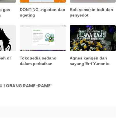
a gas
DONTING -ngedon dan
Bolt semakin bolt dan
n
ngeting
penyedot
ah di
Tokopedia sedang
Agnes kangen dan
dalam perbaikan
sayang Erri Yunanto
TU LOBANG RAME-RAME"