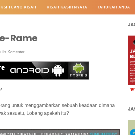
AKSI TUANG KISAH
KISAH KASIH NYATA
TAHUKAH ANDA
JA
me-Rame
ulis Komentar
?
-orang untuk menggambarkan sebuah keadaan dimana
JA
yak sesuatu, Lobang apakah itu?