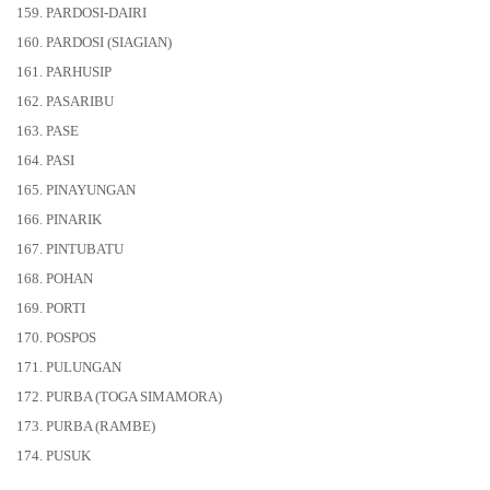
159. PARDOSI-DAIRI
160. PARDOSI (SIAGIAN)
161. PARHUSIP
162. PASARIBU
163. PASE
164. PASI
165. PINAYUNGAN
166. PINARIK
167. PINTUBATU
168. POHAN
169. PORTI
170. POSPOS
171. PULUNGAN
172. PURBA (TOGA SIMAMORA)
173. PURBA (RAMBE)
174. PUSUK